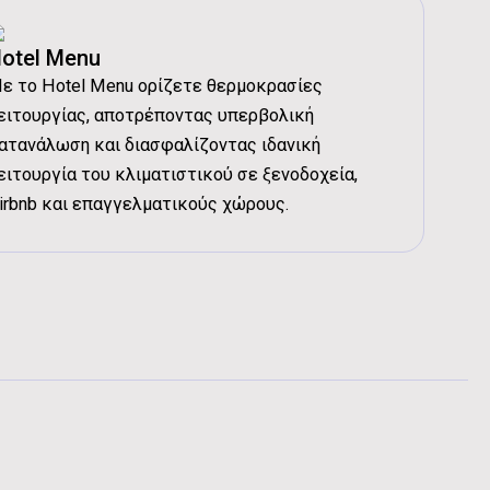
(H-M-L-Mute) - Θέρμανση:
800/720/660/600/550/500/460 m³/h
μιστήρα (H-M-L-Mute) - Ψυξη:
1400/1260/1150/1050/960/870/800
otel Menu
ε το Hotel Menu ορίζετε θερμοκρασίες
μιστήρα (H-M-L-Mute) - Θέρμανση:
ειτουργίας, αποτρέποντας υπερβολική
 rpm
ατανάλωση και διασφαλίζοντας ιδανική
ς:
10 kg
ειτουργία του κλιματιστικού σε ξενοδοχεία,
ς:
13 kg
irbnb και επαγγελματικούς χώρους.
άσεις (W x H x D):
910×294×206 mm
άσεις (W x H x D):
979×372×277 mm
 Τύπος:
Rotary
 Κατασκευαστής:
GMCC
 - Τύπος:
R32
 - Ποσότητα:
1 kg
ο - GWP:
675
ο - Ισοδύναμο CO2:
0.675