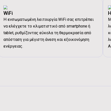
Εσωτερική Μονάδα - Παροχή αέρα 
Εσωτερική Μονάδα - Ταχύτητα Ανε
WiFi
H
rpm
Η ενσωματωμένη λειτουργία WiFi σας επιτρέπει
Μ
Εσωτερική Μονάδα - Ταχύτητα Ανε
να ελέγχετε το κλιματιστικό από smartphone ή
λ
1400/1260/1150/1050/960/870/800
tablet, ρυθμίζοντας εύκολα τη θερμοκρασία από
κ
Εσωτερική Μονάδα - Καθαρό Βάρο
απόσταση για μέγιστη άνεση και εξοικονόμηση
λ
Εσωτερική Μονάδα - Μεικτό Βάρο
ενέργειας.
A
Εσωτερική Μονάδα - Καθαρές διαστ
Εσωτερική Μονάδα - Μεικτές διαστ
Εξωτερική Μονάδα - Συμπιεστής -
Εξωτερική Μονάδα - Συμπιεστής -
Εξωτερική Μονάδα - Ψυκτικό μέσο
Εξωτερική Μονάδα - Ψυκτικό μέσο
Εξωτερική Μονάδα - Ψυκτικό μέσ
Εξωτερική Μονάδα - Ψυκτικό μέσ