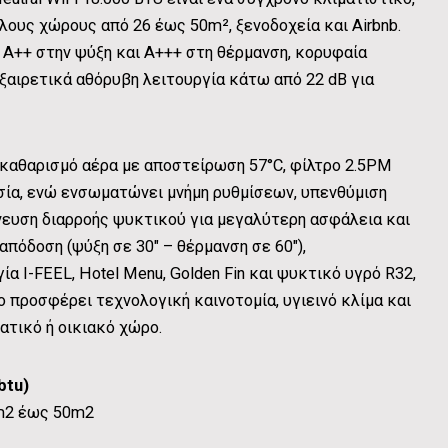
άλους χώρους από 26 έως 50m², ξενοδοχεία και Airbnb.
A++ στην ψύξη και A+++ στη θέρμανση, κορυφαία
ξαιρετικά αθόρυβη λειτουργία κάτω από 22 dB για
 καθαρισμό αέρα με αποστείρωση 57°C, φίλτρο 2.5PM
σία, ενώ ενσωματώνει μνήμη ρυθμίσεων, υπενθύμιση
νευση διαρροής ψυκτικού για μεγαλύτερη ασφάλεια και
απόδοση (ψύξη σε 30″ – θέρμανση σε 60″),
ία I-FEEL, Hotel Menu, Golden Fin και ψυκτικό υγρό R32,
 προσφέρει τεχνολογική καινοτομία, υγιεινό κλίμα και
ατικό ή οικιακό χώρο.
btu)
m2 έως 50m2