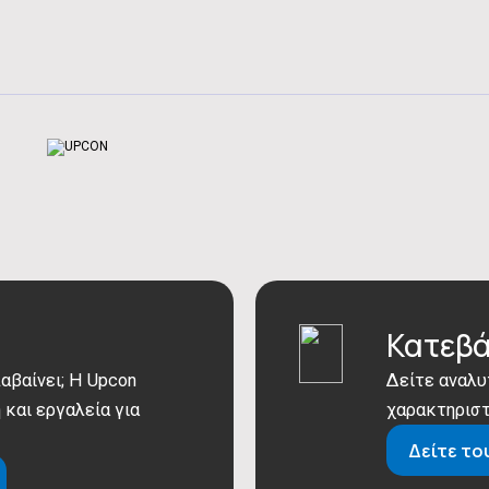
Εξωτερική Μονάδα - Παροχή αέρα:
Εξωτερική Μονάδα - Στροφές ανεμ
Εξωτερική Μονάδα - Στροφές ανεμ
Εξωτερική Μονάδα - Ισχύς Θορύβο
Εξωτερική Μονάδα - Στάθμη θορύ
Εξωτερική Μονάδα - Καθαρό Βάρο
Εξωτερική Μονάδα - Μεικτό Βάρο
Εξωτερική Μονάδα - Καθαρές Διαστ
Εξωτερική Μονάδα - Μεικτές Διαστ
Συνδέσεις - Καλώδιο Επικοινωνίας
Συνδέσεις - Καλώδιο παροχής ρεύμ
Κατεβά
Συνδέσεις - Σωλήνα αποχέτευσης:
αβαίνει; Η Upcon
Δείτε αναλυ
Συνδέσεις - Ψυκτικές σωληνώσεις
 και εργαλεία για
χαρακτηριστ
Συνδέσεις - Ψυκτικές σωληνώσεις
Δείτε το
Υπόλοιπα Χαρακτηριστικά - Μέγι