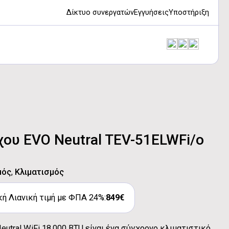
Δίκτυο συνεργατών
Εγγυήσεις
Υποστήριξη
χου EVO Neutral TEV-51ELWFi/o
μός
,
Κλιματισμός
ή Λιανική τιμή με ΦΠΑ 24%:
849€
utral WiFi 18.000 BTU είναι ένα σύγχρονο κλιματιστικό,