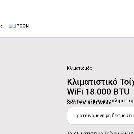
ές
Κλιματισμός
Κλιματιστικό Τοί
WiFi 18.000 BTU
Κατηγορία
Οικιακός κλιματισ
SKU
TEV-51ELWFi/o
Προτεινόμενη μη δεσμευτικ
Το Κλιματιστικό Τοίχου EVO Ne