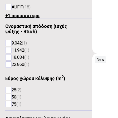
AUFIT
(18)
+1 περισσότερα
Ονομαστική απόδοση (ισχύς
ψύξης - Btu/h)
9.042
(1)
11.942
(1)
18.084
(1)
New
22.860
(1)
2
Εύρος χώρου κάλυψης (m
)
25
(2)
50
(1)
75
(1)