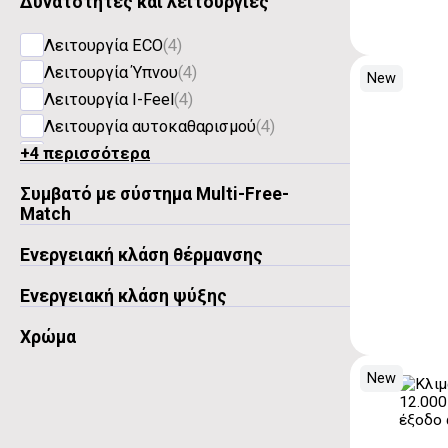
Δυνατότητες και λειτουργίες
Λειτουργία ECO
(4)
Λειτουργία Ύπνου
(4)
New
Λειτουργία I-Feel
(4)
Λειτουργία αυτοκαθαρισμού
(4)
+4 περισσότερα
Αθόρυβο
(4)
Συμβατό με σύστημα Multi-Free-
Match
Ενεργειακή κλάση θέρμανσης
Ναι
(4)
Ενεργειακή κλάση ψύξης
A+++
(4)
Χρώμα
A++
(4)
New
Λευκό
(4)