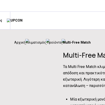
ές
Αρχική
Κλιματισμός
Προϊόντα
Multi-Free Match
Multi-Free M
Τα Multi Free Match κλ
απόδοση και πρακτικότη
εξωτερική. Λιγότερη κ
κατανάλωση – περισσότ
Μία εξωτερική μονά