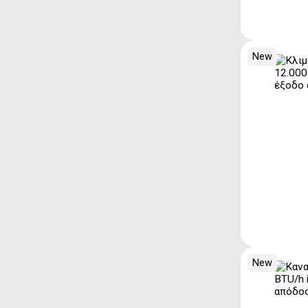
New
New