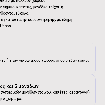
οικίες με πολλούς χώρους
 σημείο: κασέτες, μονάδες τοίχου ή
νδέονται εύκολα
 εγκατάστασης και συντήρησης, με πλήρη
 Upcon
κίες ή επαγγελματικούς χώρους όπου ο εξωτερικός
ως και 5 μονάδων
εσωτερικών μονάδων (τοίχου, κασέτες, αεραγωγοί)
ητο χειρισμό.