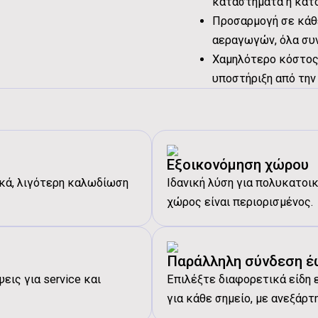
καταστήματα ή κατ
Προσαρμογή σε κάθε
αεραγωγών, όλα συ
Χαμηλότερο κόστος
υποστήριξη από την
Εξοικονόμηση χώρου
ικά, λιγότερη καλωδίωση
Ιδανική λύση για πολυκατοι
χώρος είναι περιορισμένος.
Παράλληλη σύνδεση έ
ις για service και
Επιλέξτε διαφορετικά είδη 
για κάθε σημείο, με ανεξάρτ