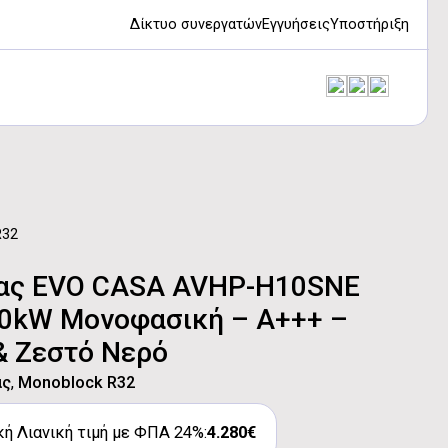
Δίκτυο συνεργατών
Εγγυήσεις
Υποστήριξη
R32
τας EVO CASA AVHP-H10SNE
10kW Μονοφασική – A+++ –
& Ζεστό Νερό
ας
,
Monoblock R32
ή Λιανική τιμή με ΦΠΑ 24%:
4.280€