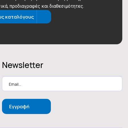
ικά, προδιαγραφές και διαθεσιμότητες.
υς καταλόγους
ερμοκρασία εξοδου νερού 35⁰C:
-25～35
ερμοκρασία εξοδου νερού 55⁰C:
-25～43
5～20
Newsletter