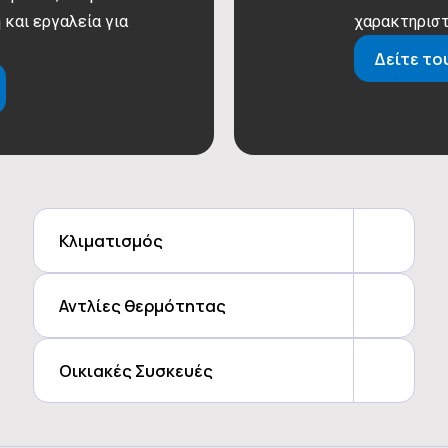
 και εργαλεία για
χαρακτηριστ
SCOP (35℃):
4.5 W/W
SCOP (55℃):
9 W/W
Δείτε το
SEER:
-5～43 W/W
Ενεργειακή κλάση Θέρμανσης - Θ
Ενεργειακή κλάση Θέρμανσης - Θ
Μέγιστη ηλεκτρική ισχύς εισόδου:
Κυκλοφορητής - Τύπος:
25～65
Κυκλοφορητής - Έλεγχος:
20～60
Κλιματισμός
Αντλίες θερμότητας
Οικιακές Συσκευές