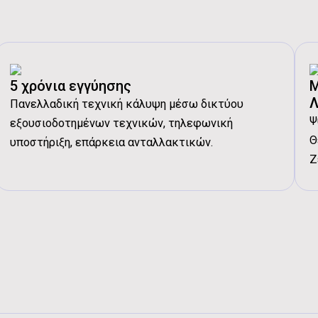
Έξοδος Νερού 45°C - Απόδοση:
3.
Έξοδος Νερού 45°C - Κατανάλωση
Έξοδος Νερού 45°C - COP:
2.07 W
Έξοδος Νερού 55°C - Απόδοση:
4.
5 χρόνια εγγύησης
Μ
Έξοδος Νερού 55°C - Κατανάλωση
Λ
Πανελλαδική τεχνική κάλυψη μέσω δικτύου
Έξοδος Νερού 55°C - COP:
2.53 W
Ψ
εξουσιοδοτημένων τεχνικών, τηλεφωνική
Εύρος Λειτουργίας Εξωτερικής Θε
Θ
υποστήριξη, επάρκεια ανταλλακτικών.
Διάβασα και αποδέχ
Ζ
Εύρος Λειτουργίας Εξωτερικής Θε
Όρους Χρήσης
.
Εύρος Λειτουργίας Εξόδου Νερού 
Εύρος Λειτουργίας Εξόδου Νερού 
Μέγιστη ισχύς εισόδου:
5.38 kW
Μέγιστο ρεύμα εισόδου:
A+++ A
Συμπιεστής - Τύπος:
A++
Συμπιεστής - Έλεγχος:
Δεν διαθέτε
Συμπιεστής - Ποσότητα:
Twin rotary