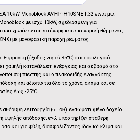
SA 10kW Monoblock AVHP-H10SNE R32 είναι μία
Monoblock με ισχύ 10kW, σχεδιασμένη για
 που χρειάζονται αυτόνομη και οικονομική θέρμανση,
(ΖΝΧ) με μονοφασική παροχή ρεύματος.
 θέρμανση (έξοδος νερού 35°C) και οικολογικό
ει χαμηλή κατανάλωση ενέργειας και σεβασμό στο
inverter συμπιεστής και ο πλακοειδής εναλλάκτης
δοση και αξιοπιστία όλο το χρόνο, ακόμα και σε
σίες έως -25°C.
ε αθόρυβη λειτουργία (61 dB), ενσωματωμένο δοχείο
τή υψηλής απόδοσης, ενώ υποστηρίζει σταθερή
 όσο και για ψύξη, διασφαλίζοντας ιδανικό κλίμα και