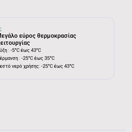
00 kW
:
9.50 kW
/W
60 kW
εγάλο εύρος θερμοκρασίας
:
8.00 kW
ειτουργίας
/W
ύξη : -5°C έως 43°C
ρμοκρασίας - Ψύξη:
έρμανση : -25°C έως 35°C
3.16 ℃
ομαι τους
εστό νερό χρήσης: -25°C έως 43°C
ρμοκρασίας - Θέρμανση:
5.05 ℃
- Ψύξη:
3.51 ℃
- Θέρμανση:
7.75 ℃
ι βοηθητικές ηλεκτρικές αντιστάσεις
 DC inverter