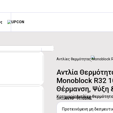
ές
Αντλίες θερμότητας
Monoblock 
Αντλία Θερμότη
Monoblock R32 
Θέρμανση, Ψύξη 
Κατηγορία
Αντλίες θερμότητ
SKU
AVHP-H10SNE
Προτεινόμενη μη δεσμευτικ