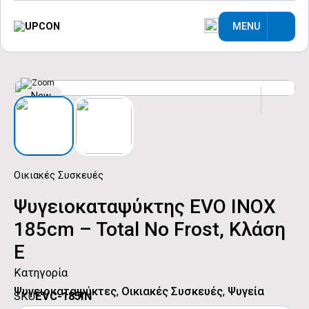
MENU
New
Οικιακές Συσκευές
Ψυγειοκαταψύκτης EVO INOX
185cm – Total No Frost, Κλάση
Ε
Κατηγορία
Ψυγειοκαταψύκτες
,
Οικιακές Συσκευές
,
Ψυγεία
SKU
EVC-185IN