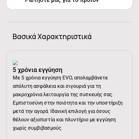
user manual
Επίπεδο Θορύβου στο Στύψιμο:
76 dB
Δήλωση Συμμόρφωσης CE WM-6100A
Κατανάλωση Νερού:
40 L/κύκλο
Κατανάλωση Ρεύματος:
0.42 kWh/κύκλο
Διαστάσεις προϊόντος (ΥxΠxΒ):
85x59.5x44 cm
Βασικά Χαρακτηριστικά
Διαστάσεις Συσκευασίας (ΥxΠxΒ):
88.5x65.2x49.4 cm
Καθαρό Βάρος:
52 kg
Μεικτό Βάρος:
55 kg
5 χρόνια εγγύηση
Με 5 χρόνια εγγύηση EVO, απολαμβάνετε
απόλυτη ασφάλεια και σιγουριά για τη
μακροχρόνια λειτουργία της συσκευής σας.
Διάβασα και αποδέχομαι τους
Όρους
Εμπιστοσύνη στην ποιότητα και την υποστήριξη
Χρήσης
.
μετά την αγορά. Ιδανική επιλογή για όσους
θέλουν αξιοπιστία και πλυντήριο με εγγύηση
χωρίς συμβιβασμούς.