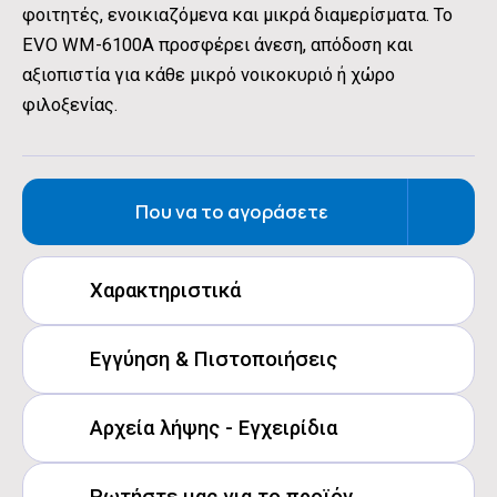
φοιτητές, ενοικιαζόμενα και μικρά διαμερίσματα. Το
EVO WM-6100A προσφέρει άνεση, απόδοση και
αξιοπιστία για κάθε μικρό νοικοκυριό ή χώρο
φιλοξενίας.
Που να το αγοράσετε
Χαρακτηριστικά
Χωρητικότητα:
6 kg
Εγγύηση & Πιστοποιήσεις
Στροφές:
1000 rpm
Warranty terms EVO Home Appiances (5)
Ενεργειακή Κλάση:
Α
Αρχεία λήψης - Εγχειρίδια
Προγράμματα:
16
energy label
Τύπος Μοτέρ:
Inverter
Product Fiche EVO WM-6100Α
Ρωτήστε μας για το προϊόν