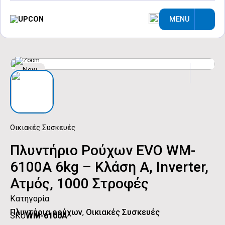
MENU
New
Οικιακές Συσκευές
Πλυντήριο Ρούχων EVO WM-
6100A 6kg – Κλάση Α, Inverter,
Ατμός, 1000 Στροφές
Κατηγορία
Πλυντήρια ρούχων
,
Οικιακές Συσκευές
SKU
WM-6100A