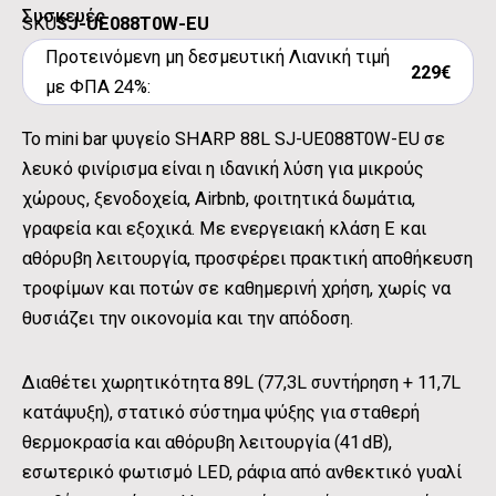
Συσκευές
SKU
SJ-UE088T0W-EU
Προτεινόμενη μη δεσμευτική Λιανική τιμή
229€
με ΦΠΑ 24%:
Το mini bar ψυγείο SHARP 88L SJ-UE088T0W-EU σε
λευκό φινίρισμα είναι η ιδανική λύση για μικρούς
χώρους, ξενοδοχεία, Airbnb, φοιτητικά δωμάτια,
γραφεία και εξοχικά. Με ενεργειακή κλάση Ε και
αθόρυβη λειτουργία, προσφέρει πρακτική αποθήκευση
τροφίμων και ποτών σε καθημερινή χρήση, χωρίς να
θυσιάζει την οικονομία και την απόδοση.
Διαθέτει χωρητικότητα 89L (77,3L συντήρηση + 11,7L
κατάψυξη), στατικό σύστημα ψύξης για σταθερή
θερμοκρασία και αθόρυβη λειτουργία (41 dB),
εσωτερικό φωτισμό LED, ράφια από ανθεκτικό γυαλί