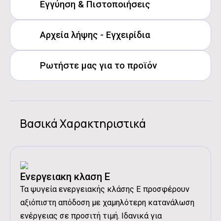
Εγγύηση & Πιστοποιήσεις
Συνολική Καθαρή Χωρητικότητα:
89 lt
CE
Καθαρή Χωρητικότητα Συντήρησης:
77.3 lt
Αρχεία λήψης - Εγχειρίδια
Καθαρή Χωρητικότητα Κατάψυξης:
11.7 lt
Product Fiche SJ-UE088T0W-EU
Ετήσια Κατανάλωση Ρεύµατος:
108 kWh / έτος
energy label
Ρωτήστε μας για το προϊόν
user manual gr
Επίπεδα Θορύβου:
41 dB
user manual eng
Κλιματική Κλάση:
T/SN
Διαστάσεις Προϊόντος:
82.1x48x50 cm
Διαστάσεις Συσκευασίας:
87.8x51.9x54.4 cm
Βασικά Χαρακτηριστικά
Καθαρό Βάρος:
23 kg
Μεικτό Βάρος:
25 kg
Ενεργειακη κλαση Ε
Τα ψυγεία ενεργειακής κλάσης Ε προσφέρουν
αξιόπιστη απόδοση με χαμηλότερη κατανάλωση
ενέργειας σε προσιτή τιμή. Ιδανικά για