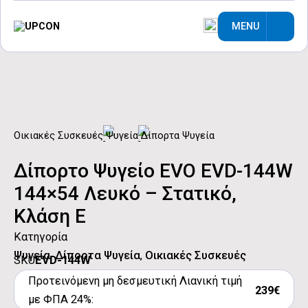
MENU
Οικιακές Συσκευές
Ψυγεία
Δίπορτα Ψυγεία
Δίπορτο Ψυγείο EVO EVD-144W
144×54 Λευκό – Στατικό,
Κλάση Ε
Κατηγορία
Ψυγεία
,
Δίπορτα Ψυγεία
,
Οικιακές Συσκευές
SKU
EVD-144W
Προτεινόμενη μη δεσμευτική Λιανική τιμή
239€
με ΦΠΑ 24%: