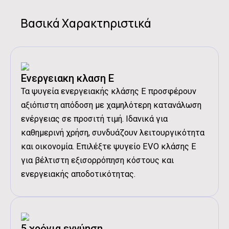
Διαστάσεις Συσκευασίας:
146.9x57.5x59 cm
Βασικά Χαρακτηριστικά
Καθαρό Βάρος:
37 kg
Μεικτό Βάρος:
41 kg
Ενεργειακη κλαση Ε
Τα ψυγεία ενεργειακής κλάσης Ε προσφέρουν
αξιόπιστη απόδοση με χαμηλότερη κατανάλωση
ενέργειας σε προσιτή τιμή. Ιδανικά για
Διάβασα και αποδέχομαι τους
Όρους
καθημερινή χρήση, συνδυάζουν λειτουργικότητα
Χρήσης
.
και οικονομία. Επιλέξτε ψυγείο EVO κλάσης Ε
για βέλτιστη εξισορρόπηση κόστους και
ενεργειακής αποδοτικότητας.
5 χρόνια εγγύηση