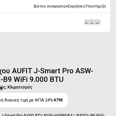
Δίκτυο συνεργατών
Εγγυήσεις
Υποστήριξη
χου AUFIT J-Smart Pro ASW-
B9 WiFi 9.000 BTU
μός
,
Κλιματισμός
9
ή Λιανική τιμή με ΦΠΑ 24%:
479€
T J-Smart Pro 9.000 BTU ASW-H09B5A4/JAR3DI-B9 WiFi