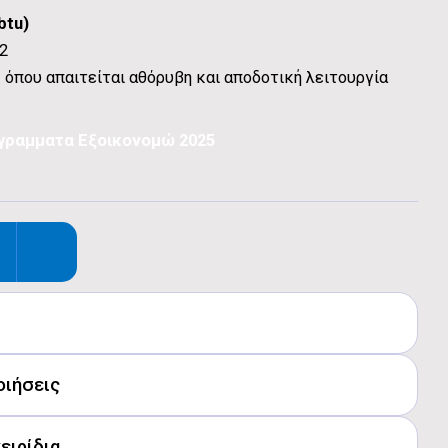
btu)
2
όπου απαιτείται αθόρυβη και αποδοτική λειτουργία
ογραμματα Εξοικονομώ 2025
3.100) W
οιήσεις
.047-10.577) Btu/h
 (10)
0) W
rt
ειρίδια