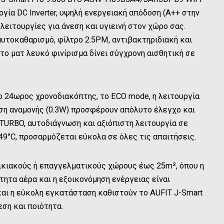
ία DC Inverter, υψηλή ενεργειακή απόδοση (A++ στην
 λειτουργίες για άνεση και υγιεινή στον χώρο σας.
υτοκαθαρισμό, φίλτρο 2.5PM, αντιβακτηριδιακή και
το ματ λευκό φινίρισμα δίνει σύγχρονη αισθητική σε
, ο 24ωρος χρονοδιακόπτης, το ECO mode, η λειτουργία
ση αναμονής (0.3W) προσφέρουν απόλυτο έλεγχο και
TURBO, αυτοδιάγνωση και αξιόπιστη λειτουργία σε
9°C, προσαρμόζεται εύκολα σε όλες τις απαιτήσεις.
οικιακούς ή επαγγελματικούς χώρους έως 25m², όπου η
τητα αέρα και η εξοικονόμηση ενέργειας είναι
και η εύκολη εγκατάσταση καθιστούν το AUFIT J-Smart
εση και ποιότητα.