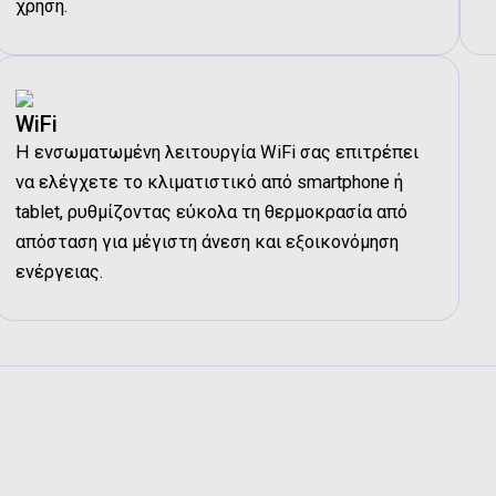
χρήση.
Εσωτερική Μονάδα - Στάθμη θορύ
Εσωτερική Μονάδα - Παροχή αέρα 
Εσωτερική Μονάδα - Παροχή αέρα 
Εσωτερική Μονάδα - Ταχύτητα Ανε
WiFi
Εσωτερική Μονάδα - Ταχύτητα Ανε
Η ενσωματωμένη λειτουργία WiFi σας επιτρέπει
Εσωτερική Μονάδα - Καθαρό Βάρο
να ελέγχετε το κλιματιστικό από smartphone ή
tablet, ρυθμίζοντας εύκολα τη θερμοκρασία από
Εσωτερική Μονάδα - Μεικτό Βάρο
απόσταση για μέγιστη άνεση και εξοικονόμηση
Εσωτερική Μονάδα - Καθαρές διαστ
ενέργειας.
Εσωτερική Μονάδα - Μεικτές διαστ
Εξωτερική Μονάδα - Συμπιεστής -
Εξωτερική Μονάδα - Συμπιεστής -
Εξωτερική Μονάδα - Ψυκτικό μέσο
Εξωτερική Μονάδα - Ψυκτικό μέσο
Εξωτερική Μονάδα - Ψυκτικό μέσ
Εξωτερική Μονάδα - Ψυκτικό μέσ